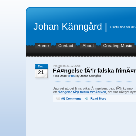
Johan Känngård |
Useful tips for de
Home
Contact
About
Creating Music
Posted on 21-12-2005
Dec
FÃ¤ngelse fÃ¶r falska frimÃ¤
21
Fun
Filed Under (
) by Johan Känngård
Jag vet att det finns olika fÃ¤ngelsen, t.ex. fÃ¶r kvinnor, 
ett
fÃ¤ngelse fÃ¶r falska frimÃ¤rken
, det var nÃ¥got nytt
(0) Comments
Read More